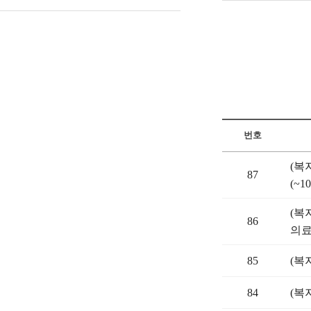
번호
(복
87
(~10
(복
86
의료기
85
(복
84
(복