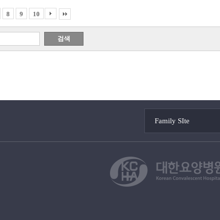
8
9
10
Family SIte