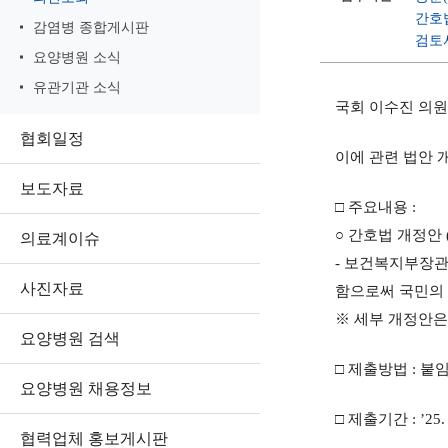
간호법
감염병 종합게시판
검토서
요양병원 소식
유관기관 소식
국회 이수진 의
협회일정
이에 관련 법안 
보도자료
□ 주요내용 :
○ 간호법 개정안 
의료계이슈
- 보건복지부장
사진자료
함으로써 국민의
※ 세부 개정안은
요양병원 검색
□ 제출방법 : 붙
요양병원 채용정보
□ 제출기간 : ’25. 
협력업체 홍보게시판