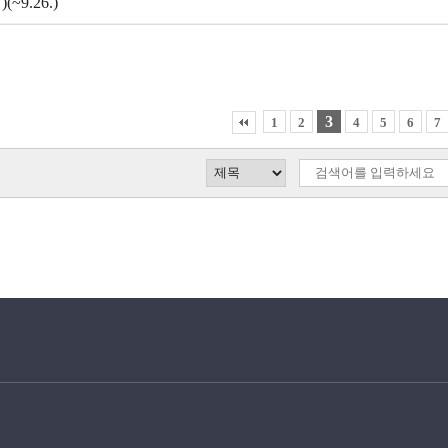
(~9.26.)
3
1
2
4
5
6
7