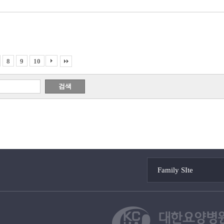
8
9
10
Family SIte