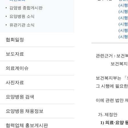
(시
감염병 종합게시판
(시
요양병원 소식
(시
(시
유관기관 소식
(시
(시
협회일정
보도자료
관련근거 : 보건복지부
보건복지부 공고 제
의료계이슈
보건복지부는 「의료
사진자료
그 시행에 필요한
요양병원 검색
이에 관련 법안 
요양병원 채용정보
가. 제정안
1) 의료·요양 
협력업체 홍보게시판