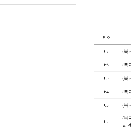
번호
67
(복
66
(복
65
(복
64
(복
63
(복
(복
62
의견조