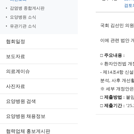
검토의
감염병 종합게시판
요양병원 소식
국회 김선민 의원
유관기관 소식
이에 관련 법안 
협회일정
□ 주요내용 :
보도자료
○ 환자안전법 개정
의료계이슈
- 제14조4항 
분석, 사후 개선
사진자료
※ 세부 개정안은
□ 제출방법 :
붙임
요양병원 검색
□ 제출기간 :
’25
요양병원 채용정보
협력업체 홍보게시판