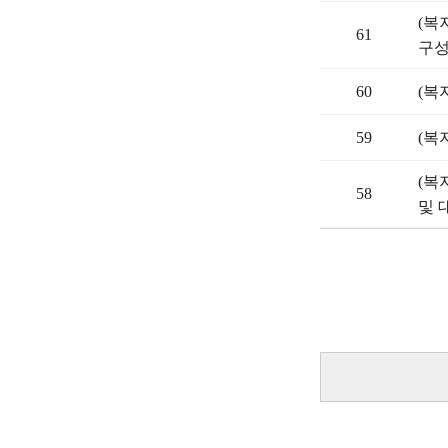
(복
61
구성인
60
(복
59
(복
(복
58
및 대