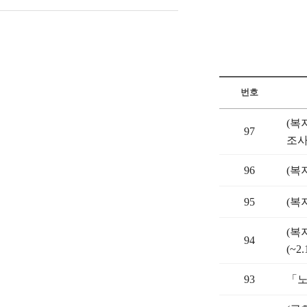
번호
(복
97
조사
96
(복
95
(복
(복
94
(~2.
93
「노