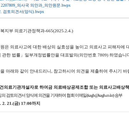
 2207809_의사국 의안과_의안원문.hwpx
. 검토의견서(양식).hwpx
복지부 의료기관정책과
-665(2025.2.4.)
의원은 의료사고에 대한 배상의 실효성을 높이고 의료사고 피해자에 
 관한 법률
」
일부개정법률안을 대표발의
(
의안번호
7809)
하였습니
안을 아래와 같이 안내드리니
,
참고하시어 의견을 제출하여 주시기 바
건의료기관개설자로 하여금 의료배상공제조합 또는 의료사고배상책
임의 검토의견서 양식에 의견을 기재하여 협회 이메일
(kagh@kagh.co.kr)
송부
. 2. 21.(
금
) 17:00
까지