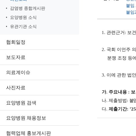
붙임.
감염병 종합게시판
붙임2
요양병원 소식
유관기관 소식
1. 관련근거
:
보건
협회일정
2.
국회 이언주 
보도자료
분쟁 조정 등에
의료계이슈
3.
이에 관한 법
사진자료
가
.
주요내용
:
보
나
.
제출방법
:
붙
요양병원 검색
다
.
제출기간
:
’
25
요양병원 채용정보
협력업체 홍보게시판