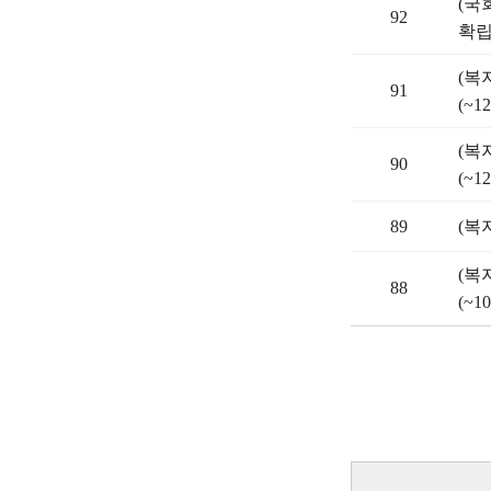
(국
92
확립 
(복
91
(~12
(복
90
(~12
89
(복
(복
88
(~10